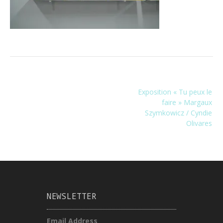
Navigation
Exposition « Tu peux le
de
faire » Margaux
l’article
Szymkowicz / Cyndie
Olivares
NEWSLETTER
Email Address