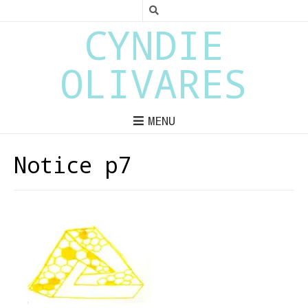
CYNDIE
OLIVARES
MENU
Notice p7