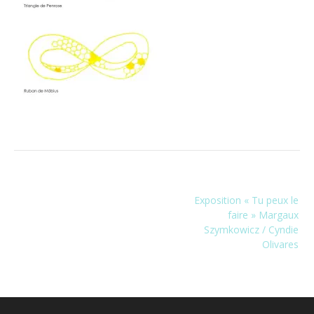
Navigation
Exposition « Tu peux le
de
faire » Margaux
l’article
Szymkowicz / Cyndie
Olivares