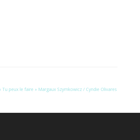
« Tu peux le faire » Margaux Szymkowicz / Cyndie Olivares