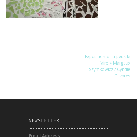
Navigation
Exposition « Tu peux le
de
faire » Margaux
l’article
Szymkowicz / Cyndie
Olivares
NEWSLETTER
Email Address