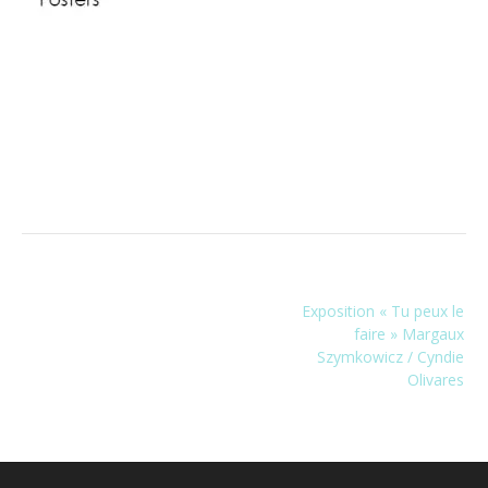
Navigation
Exposition « Tu peux le
de
faire » Margaux
l’article
Szymkowicz / Cyndie
Olivares