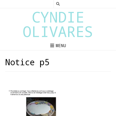
CYNDIE
OLIVARES
MENU
Notice p5