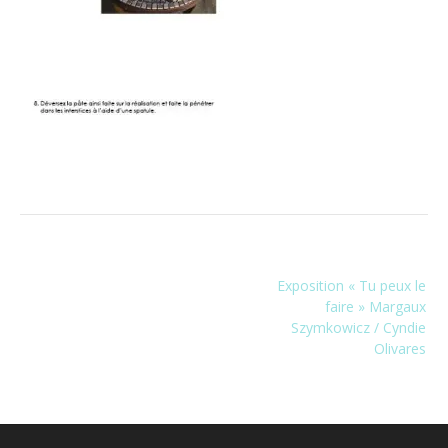
Navigation
Exposition « Tu peux le
de
faire » Margaux
l’article
Szymkowicz / Cyndie
Olivares