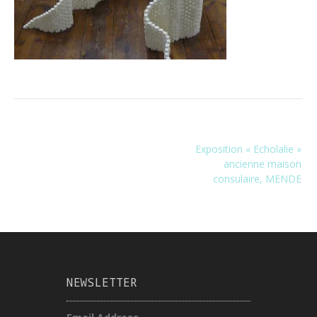
Navigation
Exposition « Echolalie »
de
ancienne maison
l’article
consulaire, MENDE
NEWSLETTER