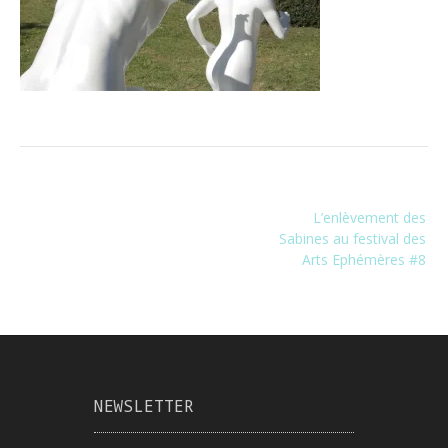
Navigation
L’enlèvement des
de
Sabines au festival des
l’article
Arts Ephémères #8
NEWSLETTER